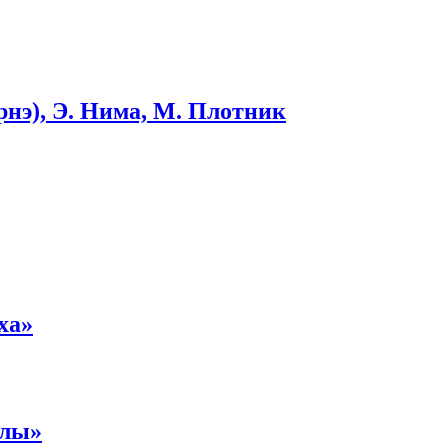
рнэ), Э. Нима, М. Плотник
ха»
илы»