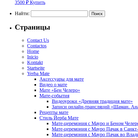
3500
₽
Купить
Найти:
Страницы
Contact Us
Contactos
Home
Inicio
Kontakt
Startseite
Yerba Mate
Аксессуары для мате
Видео о мате
Мате «Бен Челеро»
Мате-события
Видеоуроки «Древняя традиция мате»
Записи онлайн-трансляций «Шаман. Ана
Рецепты мате
Стиль Йерба Мате
Мате-церемония с Мауро и Беном Челеро,
Мате-церемония с Мауро Пачак в Санкт-
Мате-церемония с Мауро Пачак во Влади