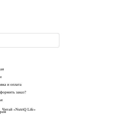
ная
и
вка и оплата
оформить заказ?
ьи
Читай «NutriQ Life»