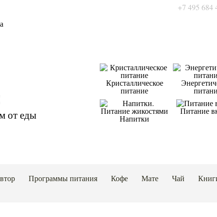
+7 495 684 
Кристаллическое
Энергетич
питание
питан
Питание в
м от еды
Напитки
автор
Программы питания
Кофе
Мате
Чай
Книг