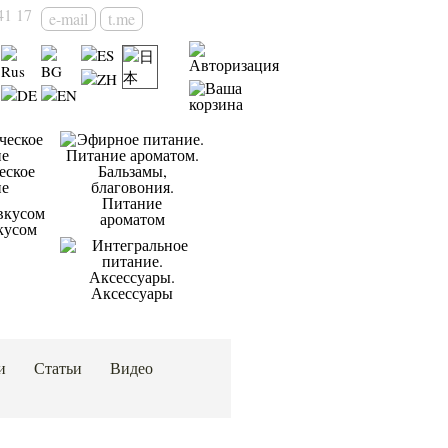
41 17
e-mail
t.me
еское
ие
Питание
ароматом
кусом
Аксессуары
и
Статьи
Видео