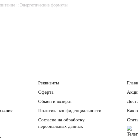
 питание
::
Энергетические формулы
Реквизиты
Глав
Оферта
Акци
Обмен и возврат
Доста
итание
Политика конфиденциальности
Как 
Согласие на обработку
Стат
персональных данных
м