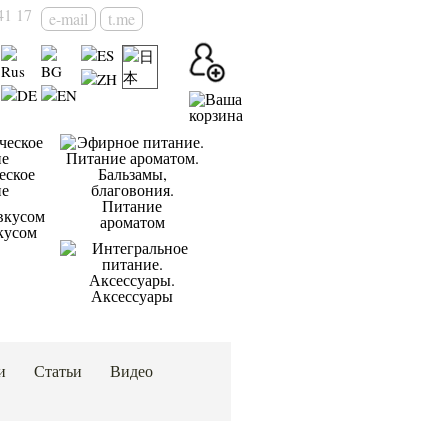
41 17
e-mail
t.me
еское
ие
Питание
ароматом
кусом
Аксессуары
и
Статьи
Видео