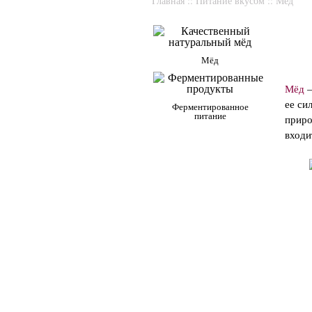
Главная
::
Питание вкусом
::
Мёд
Мёд
Мёд
—
ее си
Ферментированное
питание
приро
входи