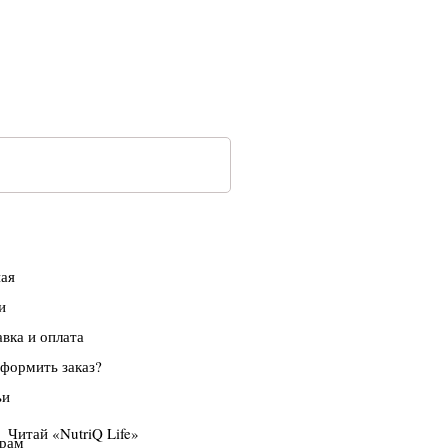
ная
и
вка и оплата
оформить заказ?
ьи
Читай «NutriQ Life»