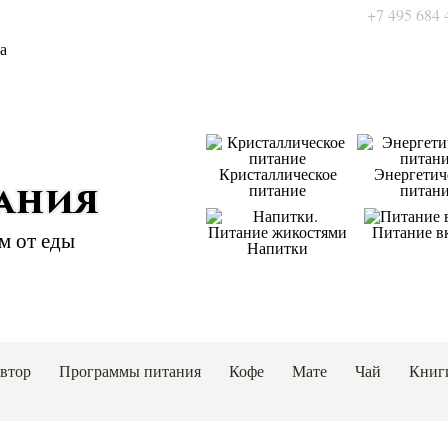
+7 495 684 
Кристаллическое
Энергетич
питание
питан
тания
Питание в
м от еды
Напитки
автор
Программы питания
Кофе
Мате
Чай
Книг