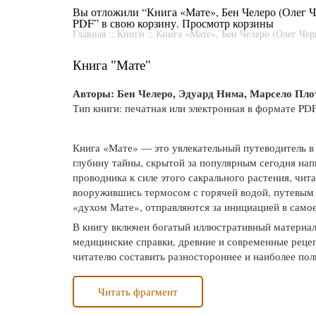
Вы отложили “Книга «Мате», Бен Челеро (Олег Ч
PDF” в свою корзину.
Просмотр корзины
Главная
::
Книги
::
Книга «Мате», Бен Челеро (Олег Чер
Книга "Мате"
Авторы: Бен Челеро, Эдуард Нима, Марсело Пл
Тип книги: печатная или электронная в формате PD
Книга «Мате» — это увлекательный путеводитель в
глубину тайны, скрытой за популярным сегодня нап
проводника к силе этого сакрального растения, чи
вооружившись термосом с горячей водой, путевым д
«духом Мате», отправляются за инициацией в самое
В книгу включен богатый иллюстративный материал,
медицинские справки, древние и современные реце
читателю составить разностороннее и наиболее пол
Читать фрагмент