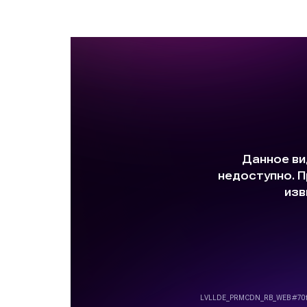
С разрешения автора Вы можете озн
Ben-CHelero_-Mate-27-str