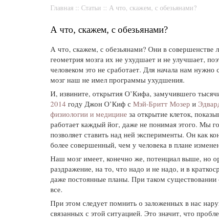
Главная
::
Статьи
::
А что, скажем, с обезьянами?
А что, скажем, с обезьянами?
А что, скажем, с обезьянами? Они в совершенстве л
геометрия мозга их не ухудшает и не улучшает, поэ
человеком это не сработает. Для начала нам нужно
мозг наш не имел программы ухудшения.
И, извините, открытия О’Кифа, замучившего тысяч
2014
году Джон О’Киф с
Мэй-Бритт Мозер
и
Эдвар
физиологии и медицине
за открытие клеток, показы
работает каждый йог, даже не понимая этого. Мы 
позволяет ставить над ней эксперименты. Он как ко
более совершенный, чем у человека в плане измене
Наш мозг имеет, конечно же, потенциал выше, но о
раздражение, на то, что надо и не надо, и в кратк
даже постоянные планы. При таком существовании 
все.
При этом следует помнить о заложенных в нас нар
связанных с этой ситуацией. Это значит, что пробле