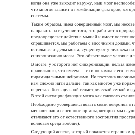
когда она уже выходит наружу, наш мозг неспособен
что многое зависит от комбинации факторов, кото
системы.
Таким образом, имея совершенный мозг, мы несове
направить на изучение того, что работает в природ
предопределяет действие мышей и имеет постоянное
спрашивается, мы работаем с височными долями, чт
остальные отделы мозга, существуют у человека по 
синхронизацию мозга. Это обязательное условие д
В мозге, у которого нет синхронизации, нельзя изм
правильного, что имеем — с гиппокампа с его гео
пирамидальными нейронами. Не построив височные 
нам сложно идти дальше, так как многое уже пораж
перестала быть цельной геометрической сеткой и 
В этой ситуации функция мозга как такового станов
Необходимо усовершенствовать связи нейронов в г
мешают наши сенсорные органы, которых мы научил
отвлекают его от естественного восприятия простр
волновая среда вообще).
Следующий аспект, который покажется странным дл