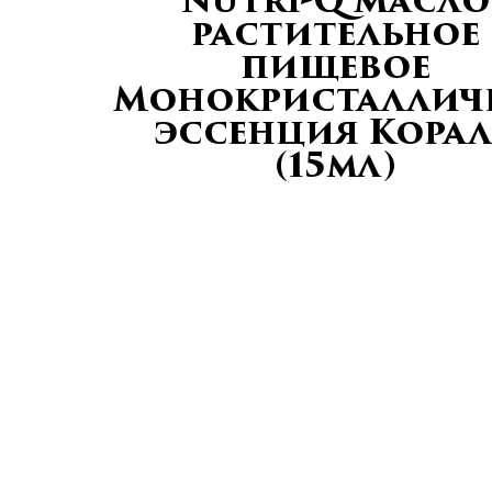
Nutri-Q Масло
растительное
пищевое
Монокристаллич
эссенция Кора
(15мл)