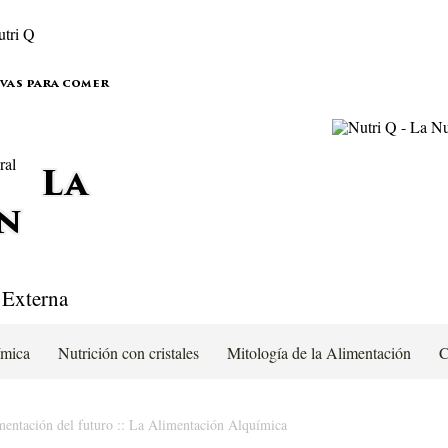
ivas para comer
La
n
 Externa
ímica
Nutrición con cristales
Mitología de la Alimentación
C
mentación del futuro
::
La Alimentación Alquímica