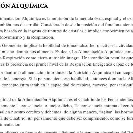
ión Alquímica
limentación Alquímica es la nutrición de la médula ósea, espinal y el cer
ambién nos desarrolla. Considerada desde la posición del funcionamiento
 basada en la ingesta de tinturas de cristales e implica conocimientos a
l Movimiento y la Respiración.
 Geometría, implica la habilidad de tomar, absorber o activar la circula
l mismo tiempo nos alimenta. Es decir, La Alimentación Alquímica consi
a Respiración como cierta nutrición íntegra. Una condición peculiar qu
es la presencia del primer nivel de la Respiración Energética capaz de f
por dentro la alimentación introduce a la Nutrición Alquímica el concept
 de la energía. Si la persona tiene esa habilidad, entonces domina la A
e concepto entra también la capacidad de respirar, moverse, pensar alqu
aridad de la Alimentación Alquímica es el Cinabrio de los Pensamientos
ntemente la consciencia, o, mejor dicho, “la consciencia entrena el cer
l en nuestro cerebro y debemos, de alguna manera, “agitar” las hormo
ia de Cinabrio, un pensamiento que debe ser comprendido, cómo se fo
limentación.
 ofrece una fuente de energía adicional y la persona poseedora del Pe