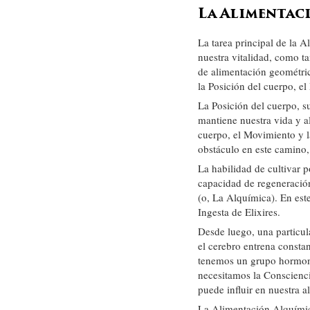
La Alimentac
La tarea principal de la A
nuestra vitalidad, como t
de alimentación geométrica
la Posición del cuerpo, e
La Posición del cuerpo, su
mantiene nuestra vida y a
cuerpo, el Movimiento y l
obstáculo en este camino, 
La habilidad de cultivar 
capacidad de regeneración
(o, La Alquímica). En est
Ingesta de Elixires.
Desde luego, una particul
el cerebro entrena consta
tenemos un grupo hormona
necesitamos la Conscienc
puede influir en nuestra a
La Alimentación Alquímica