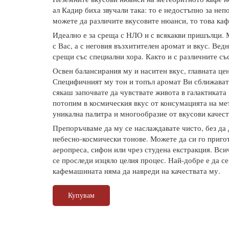
ал Кадир биха звучали така: то е недостъпно за неп
можете да различите вкусовите нюанси, то това кафе
Идеално е за среща с НЛО и с всякакви пришълци. 
с Вас, а с неговия възхитителен аромат и вкус. Вед
срещи със специални хора. Както и с различните с
Освен балансирания му и наситен вкус, главната це
Специфичният му тон и топъл аромат Ви сближават 
сякаш започвате да чувствате живота в галактиката
потопим в космическия вкус от консумацията на мет
уникална палитра и многообразие от вкусови качест
Препоръчваме да му се наслаждавате чисто, без да д
небесно-космически тонове. Можете да си го пригот
аеропреса, сифон или чрез студена екстракция. Вси
се проследи изцяло целия процес. Най-добре е да се
кафемашината няма да навреди на качествата му.
Купувам