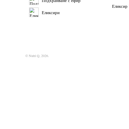
Подхранване с ефир
Еликсир
Еликсири
© Nutri Q, 2026.