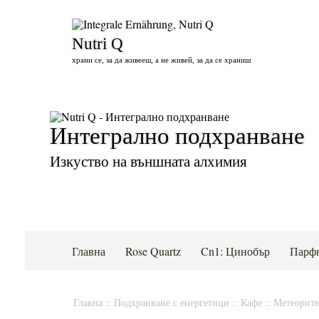
Nutri Q
храни се, за да живееш, а не живей, за да се храниш
Интегрално подхранване
Изкуство на външната алхимия
Главна
Rose Quartz
Cn1: Цинобър
Парф
Главна
::
Подхранване с енергетици
::
Кафе
::
Метеоритн