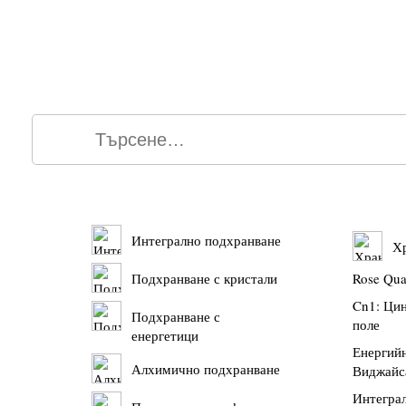
Интегрално подхранване
Хр
Подхранване с кристали
Rose Qua
Cn1: Ци
Подхранване с
поле
енергетици
Енергийн
Алхимично подхранване
Виджайс
Интегра