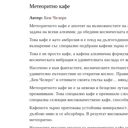
Метеоритно кафе
Автор:
Бен Челеро
Метеоритното кафе е апогеят на възможностите на 
задача на всеки алхимик: да обедини космическата 
Това кафе е като амброзия и е плод на дългогодишн
възпарение със специално подбрани кафени зърна о
Това е не просто кафе, а кафена алхимична формула
космическата вибрация и удивителната наслада от 
Насочено е към фантастите, космическите пътешес
удивително пътешествие из открития космос. Прави
„Бен Челеро“ и отпивате своята глътка кафе… някъ
Метеоритното кафе не е за невежи и безцелно лута
преживяване. Това специално кафе е преминало сло
специална селекция висококачествено кафе, способ
Кафеното зърно притежава устойчива минералност. 
дълбоко ниво и се абсорбира. В резултат висококаче
метеоритно.
Неземните вкусови нюанси на метеоритното кафе н