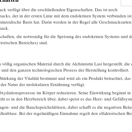
ck verfügt über die erschließenden Eigenschaften. Das ist noch
macks, der in der ersten Linie mit dem endokrinen System verbunden ist.
ineralische Basis hat. Darin werden in der Regel alle Geschmacksarten 
mack.
schaften, die notwendig für die Speisung des endokrinen Systems und d
ktorischen Bereiches) sind.
völlig organischen Material durch die Alchimistin Lasi hergestellt, die 
 und den ganzen technologischen Prozess der Herstellung kontrolliert.
 Stärkung der Vitalität bestimmt und wird als ein Produkt betrachtet, da
g der Natur der molekularen Ernährung verfügt.
Oxydationsprozesse im Körper reduzieren. Seine Einwirkung beginnt in
ht es in den Herzbereich über, dabei speist es das Herz- und Gefäßsyst
Magen- und die Bauchspeicheldrüsen, dabei schafft es die negativen Bel
allenblase. Bei der regelmäßigen Einnahme regelt den olfaktorischen Be