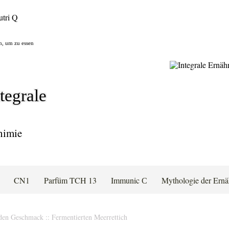
n, um zu essen
tegrale
himie
CN1
Parfüm TCH 13
Immunic С
Mythologie der Ernä
 den Geschmack
::
Fermentierten Meerrettich