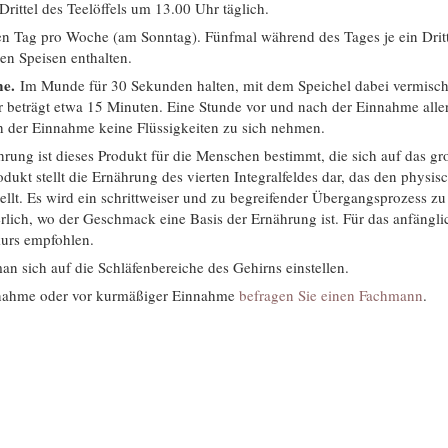
rittel des Teelöffels um 13.00 Uhr täglich.
n Tag pro Woche (am Sonntag). Fünfmal während des Tages je ein Dritte
en Speisen enthalten.
me.
Im Munde für 30 Sekunden halten, mit dem Speichel dabei vermisch
 beträgt etwa 15 Minuten. Eine Stunde vor und nach der Einnahme aller
 der Einnahme keine Flüssigkeiten zu sich nehmen.
ung ist dieses Produkt für die Menschen bestimmt, die sich auf das gr
dukt stellt die Ernährung des vierten Integralfeldes dar, das den physis
ellt. Es wird ein schrittweiser und zu begreifender Übergangsprozess z
lich, wo der Geschmack eine Basis der Ernährung ist. Für das anfängli
kurs empfohlen.
an sich auf die Schläfenbereiche des Gehirns einstellen.
nnahme oder vor kurmäßiger Einnahme
befragen Sie einen Fachmann
.