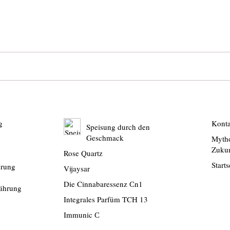
g
Konta
Speisung durch den
Geschmack
Mytho
Zukun
Rose Quartz
Starts
hrung
Vijaysar
Die Cinnabaressenz Сn1
nährung
Integrales Parfüm TCH 13
Immunic С