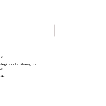
kt
logie der Ernährung der
ft
eite