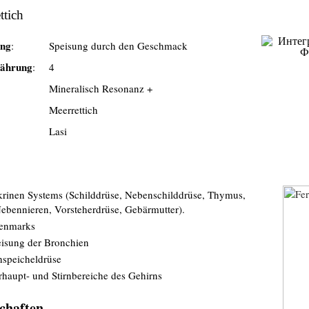
ttich
ung
:
Speisung durch den Geschmack
nährung
:
4
Mineralisch Resonanz +
Meerrettich
Lasi
rinen Systems (Schilddrüse, Nebenschilddrüse, Thymus,
ebennieren, Vorsteherdrüse, Gebärmutter).
kenmarks
eisung der Bronchien
hspeicheldrüse
rhaupt- und Stirnbereiche des Gehirns
chaften