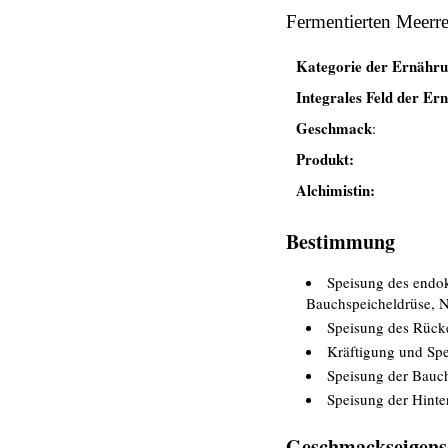
Fermentierten Meerre
Kategorie der Ernähr
Integrales Feld der Er
Geschmack
:
Produkt
:
Alchimistin
:
Bestimmung
Speisung des endok
Bauchspeicheldrüse, N
Speisung des Rüc
Kräftigung und Sp
Speisung der Bauc
Speisung der Hinte
Geschmackseigens